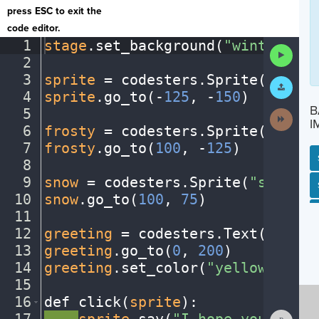
press ESC to exit the
code editor.
1
stage
.
set_background(
"winter"
)
¬
Run
2
¬
Code
3
sprite
·
=
·
codesters
.
Sprite(
"perso
Submit
Work
4
sprite
.
go_to(
-
125
,
·
-
150
)
¬
B
5
¬
Next
I
Activit
6
frosty
·
=
·
codesters
.
Sprite(
"snowm
7
frosty
.
go_to(
100
,
·
-
125
)
¬
8
¬
9
snow
·
=
·
codesters
.
Sprite(
"snowfla
SP
SH
AC
PH
EV
10
snow
.
go_to(
100
,
·
75
)
¬
11
¬
12
greeting
·
=
·
codesters
.
Text(
"Happy
13
greeting
.
go_to(
0
,
·
200
)
¬
14
greeting
.
set_color(
"yellow"
)
¬
15
¬
16
def
·
click(
sprite
)
:
¬
Show