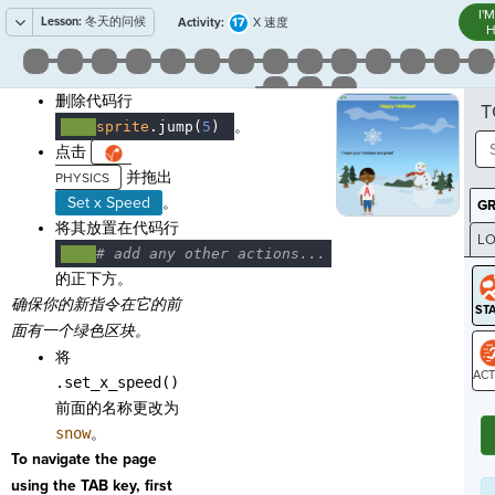
I'
Lesson:
冬天的问候
17
Activity:
X 速度
H
删除代码行
T
。
····
sprite
.
jump(
5
)
¬
点击
并拖出
Set x Speed
。
G
将其放置在代码行
LO
····
#
·
add
·
any
·
other
·
actions...
GR
的正下方。
确保你的新指令在它的前
面有一个绿色区块。
将
.set_x_speed()
ST
前面的名称更改为
snow
。
To navigate the page
using the TAB key, first