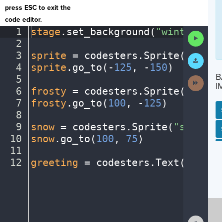
press ESC to exit the
code editor.
1
stage
.
set_background(
"winter"
)
¬
Run
2
¬
Code
3
sprite
·
=
·
codesters
.
Sprite(
"perso
Submit
Work
4
sprite
.
go_to(
-
125
,
·
-
150
)
¬
B
5
¬
Next
I
Activit
6
frosty
·
=
·
codesters
.
Sprite(
"snowm
7
frosty
.
go_to(
100
,
·
-
125
)
¬
8
¬
9
snow
·
=
·
codesters
.
Sprite(
"snowfla
SP
SH
AC
PH
EV
10
snow
.
go_to(
100
,
·
75
)
¬
11
¬
12
greeting
·
=
·
codesters
.
Text(
"Happy
Show