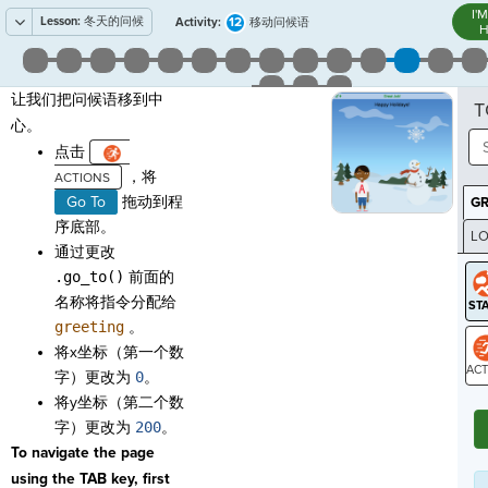
I'
Lesson:
冬天的问候
12
Activity:
移动问候语
H
让我们把问候语移到中
T
心。
点击
，将
Go To
拖动到程
G
序底部。
LO
通过更改
GR
.go_to()
前面的
名称将指令分配给
greeting
。
将x坐标（第一个数
字）更改为
0
。
ST
将y坐标（第二个数
字）更改为
200
。
To navigate the page
using the TAB key, first