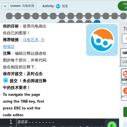
I'
Lesson:
乌龟绘画
22
Activity:
创造
H
你的目标
：使用乌龟画出
T
你自己的图形！
推荐链接
：
乌龟艺术
,
示
例项目
G
注释
：编辑注释以描述绘
图的每个部分，并将代码
LO
放在相应的注释下。
GR
保存并提交：及时点击
提交
！务必阅读注释
中的技术要求！
To navigate the page
using the TAB key, first
ST
press ESC to exit the
code editor.
1
###--------
¬
Run