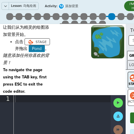
I'
Lesson:
乌龟绘画
12
Activity:
添加背景
H
让我们从为精灵的绘图添
T
加背景开始。
点击
并拖出
Pond
。
随意添加任何你喜欢的背
G
景！
LO
To navigate the page
GR
using the TAB key, first
press ESC to exit the
code editor.
1
¶
Run
Code
ST
Submit
Work
Next
Activit