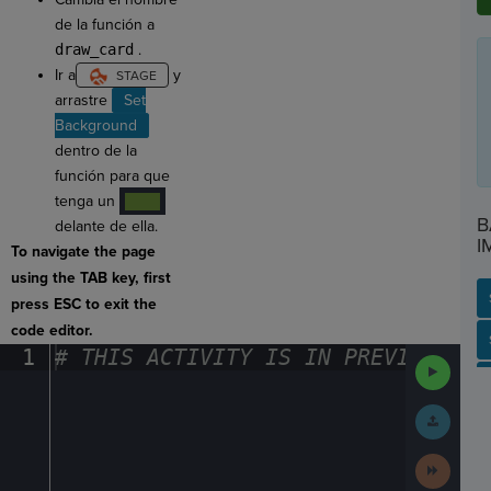
de la función a
draw_card
.
Ir a
y
arrastre
Set
Background
dentro de la
función para que
tenga un
····
B
delante de ella.
I
To navigate the page
using the TAB key, first
press ESC to exit the
code editor.
SP
SH
AC
PH
EV
1
#
·
THIS
·
ACTIVITY
·
IS
·
IN
·
PREVIEW
·
ONL
Run
Code
Submit
Work
Next
Activit