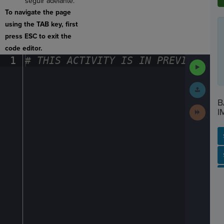
seguir adelante.
To navigate the page
using the TAB key, first
press ESC to exit the
code editor.
1
#
·
THIS
·
ACTIVITY
·
IS
·
IN
·
PREVIEW
·
ONL
Run
Code
Submit
Work
B
Next
I
Activit
SP
SH
AC
PH
EV