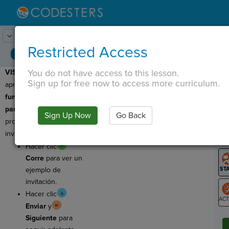
Lesson:
Invitaciones de la fiesta
1
Activity:
Avance
Restricted Access
You do not have access to this lesson.
VISTA PREVIA:
¡Hoy
T
Sign up for free now to access more curriculum.
aprenderá sobre
funciones con
parámetros
y creará un
Sign Up Now
Go Back
G
programa para hacer
invitaciones a fiestas!
LO
Hacer clic
GR
Corre
para ver un
ejemplo de
invitación.
Hacer clic
Enviar
y
ST
Siguiente
para