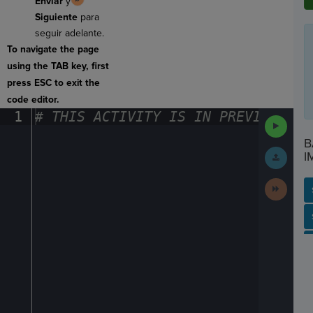
Enviar
y
Siguiente
para
seguir adelante.
To navigate the page
using the TAB key, first
press ESC to exit the
code editor.
1
#
·
THIS
·
ACTIVITY
·
IS
·
IN
·
PREVIEW
·
ONL
Run
Code
B
Submit
I
Work
Next
Activit
SP
SH
AC
PH
EV