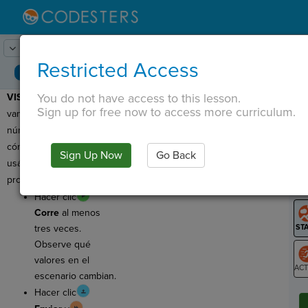
Lesson:
Tirar los dados
1
Activity:
Avance
Restricted Access
You do not have access to this lesson.
VISTA PREVIA:
Hoy
T
Sign up for free now to access more curriculum.
vamos a aprender sobre
números aleatorios y
cómo combinar cadenas,
Sign Up Now
Go Back
G
usándolas para hacer un
programa que tira dados.
LO
Hacer clic
GR
Corre
al menos
tres veces.
Observe qué
valores en el
escenario cambian.
ST
Hacer clic