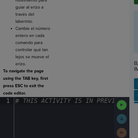
movimiento para
guiar al erizo a
través del
laberinto.
Cambie el número
entero en cada
comando para
controlar qué tan
lejos se mueve el
B
erizo.
I
To navigate the page
using the TAB key, first
press ESC to exit the
code editor.
SP
SH
AC
PH
EV
1
#
·
THIS
·
ACTIVITY
·
IS
·
IN
·
PREVIEW
·
ONL
Run
Code
Submit
Work
Next
Activit