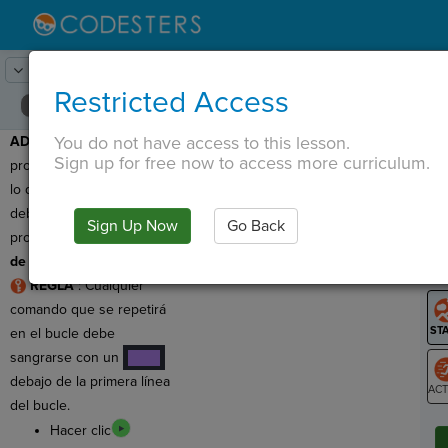
Lesson:
Paisaje urbano aleatorio
19
Activity:
Depuración 3
Restricted Access
You do not have access to this lesson.
ADVERTENCIA
: ¡Este
T
Sign up for free now to access more curriculum.
programa tiene un error,
lo que significa que
debemos depurarlo! Este
Sign Up Now
Go Back
G
programa tiene un
error
de lógica
.
LO
REGLA
:
Cualquier
GR
comando que se repetirá
en el bucle debe
sangrarse con un
····
debajo de la primera línea
del bucle.
ST
Hacer clic