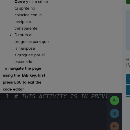
Corre
y mira cómo
tu sprite no
coincide con la
mariposa
transparente.
Depura el
programa para que
la mariposa
zigzaguee por el
B
escenario
I
To navigate the page
using the TAB key, first
press ESC to exit the
code editor.
SP
SH
AC
PH
EV
1
#
·
THIS
·
ACTIVITY
·
IS
·
IN
·
PREVIEW
·
ONL
Run
Code
Submit
Work
Next
Activit