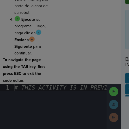
parte de la cara de
su robot!
Ejecute
su
programa. Luego,
haga clic en
Enviar
y
Siguiente
para
continuar.
B
To navigate the page
I
using the TAB key, first
press ESC to exit the
code editor.
1
#
·
THIS
·
ACTIVITY
·
IS
·
IN
·
PREVIEW
·
ONL
Run
SP
SH
AC
PH
EV
Code
Submit
Work
Next
Activit