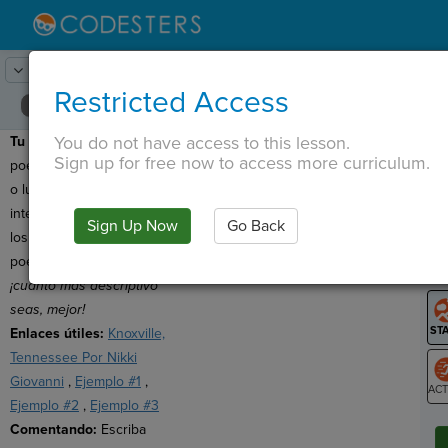
Lesson:
Biblioteca de código
18
Activity:
Crear
Restricted Access
You do not have access to this lesson.
Tu objetivo:
escribe un
T
Sign up for free now to access more curriculum.
poema sobre tu recuerdo
o lugar favorito. ¡Hazlo
interactivo haciendo que
Sign Up Now
Go Back
G
los usuarios completen tu
poema!
Recuerda:
LO
¡cuanto más descriptivo
GR
seas, mejor!
Enlaces útiles:
Knoxville,
Tennessee Por Nikki
Giovanni
,
Ejemplo #1
,
Ejemplo #2
,
Ejemplo #3
ST
Comentando:
Escriba