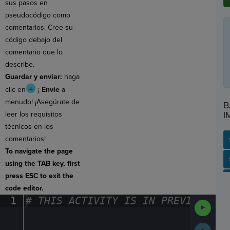
sus pasos en
pseudocódigo como
comentarios. Cree su
código debajo del
comentario que lo
describe.
Guardar y enviar:
haga
clic en
¡
Envíe
a
menudo! ¡Asegúrate de
B
I
leer los requisitos
técnicos en los
comentarios!
To navigate the page
SP
SH
AC
PH
EV
using the TAB key, first
press ESC to exit the
code editor.
1
#
·
THIS
·
ACTIVITY
·
IS
·
IN
·
PREVIEW
·
ONL
Run
Code
Submit