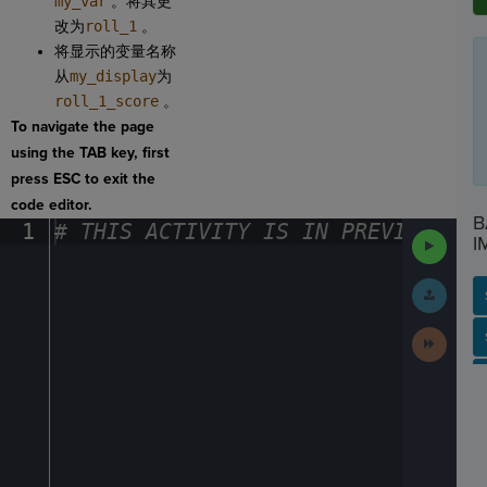
my_var
。将其更
改为
roll_1
。
将显示的变量名称
从
my_display
为
roll_1_score
。
To navigate the page
using the TAB key, first
press ESC to exit the
code editor.
B
1
#
·
THIS
·
ACTIVITY
·
IS
·
IN
·
PREVIEW
·
ONL
Run
I
Code
Submit
Work
Next
SP
SH
AC
PH
EV
Activit