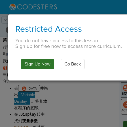
Lesson:
掷骰子
4
Activity:
展示
Restricted Access
You do not have access to this lesson.
第 3 步：
您的程序每次运
T
Sign up for free now to access more curriculum.
行时都会生成一个介于
1
和
6
之间的新随机数！让
我们展示它！
Sign Up Now
Go Back
G
变量显示
向我们展示了
当前存储在变量中的内
LO
容。
GR
去
并拖
出
Variable
Display
。将其放
在程序的底部。
在
.Display()
中
ST
找到
变量
参数