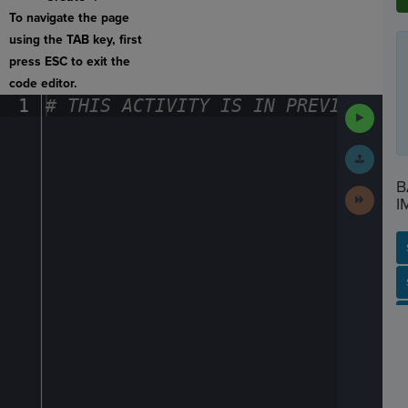
To navigate the page
using the TAB key, first
press ESC to exit the
code editor.
1
#
·
THIS
·
ACTIVITY
·
IS
·
IN
·
PREVIEW
·
ONL
Run
Code
Submit
Work
B
Next
I
Activit
SP
SH
AC
PH
EV