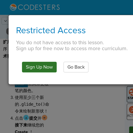
Lesson:
平面上的形状
22
Activity:
延长
Restricted Access
You do not have access to this lesson.
扩展：
现在自定义您的程
T
Sign up for free now to access more curriculum.
序！确保完成以下
最低技
术要求：
尝试更改背景颜色
Sign Up Now
Go Back
或精灵图像。
G
添加一个新的
Set
LO
Color
工具来更改
GR
笔的颜色。
使用至少三个新
的
.glide_to()
命
令来绘制新形状！
点击
提交
并
ST
接下来
继续您的
Create
！