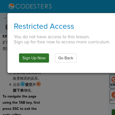
Lesson:
密码
21
Activity:
延长
Restricted Access
You do not have access to this lesson.
EXTEND：
现在是修改和
T
Sign up for free now to access more curriculum.
扩展程序的时候了。确保
您满足以下最低要求：
更改背景和/或精
Sign Up Now
Go Back
灵。
G
更改密语。
LO
在游戏的猜测部分
GR
改变精灵的反应。
点击
提交
并
接下来
继续。
To navigate the page
using the TAB key, first
ST
press ESC to exit the
code editor.