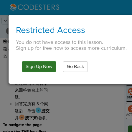
Lesson:
密码
20
Activity:
检查理解
Restricted Access
You do not have access to this lesson.
检查理解：
这里有几个问
T
Sign up for free now to access more curriculum.
题让你检查你学到了什
么！
点击
奔跑
并观看
Sign Up Now
Go Back
G
舞台。然后使用代
码回答问题。
LO
通过单击正确答案
GR
来回答舞台上的问
题。
回答完所有 3 个问
题后，单击
提交
并
接下来
继续。
ST
To navigate the page
using the TAB key, first