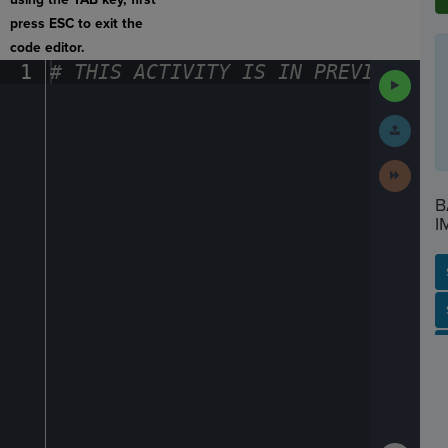
press ESC to exit the
code editor.
1
#
·
THIS
·
ACTIVITY
·
IS
·
IN
·
PREVIEW
·
ONL
Run
Code
Submit
Work
Next
Activit
B
I
SP
SH
AC
PH
EV