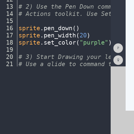
13
#
·
2)
·
Use
·
the
·
Pen
·
Down
·
command
·
fr
14
#
·
Actions
·
toolkit.
·
Use
·
Set
·
Color
15
¬
16
sprite
.
pen_down()
¬
17
sprite
.
pen_width(
20
)
¬
18
sprite
.
set_color(
"purple"
)
¬
Show
19
¬
Consol
20
#
·
3)
·
Start
·
Drawing
·
your
·
letter!
·
Codest
How
21
#
·
Use
·
a
·
glide
·
to
·
command
·
to
·
get
·
To
22
sprite
.
move_down(
400
)
¬
(opens
in
a
new
tab)