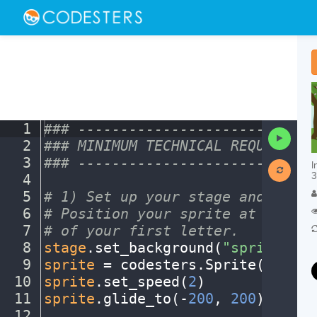
1
###
·
----------------------------
Run
2
###
·
MINIMUM
·
TECHNICAL
·
REQUIREMEN
Code
3
###
·
----------------------------
I
3
4
¬
5
#
·
1)
·
Set
·
up
·
your
·
stage
·
and
·
sprit
6
#
·
Position
·
your
·
sprite
·
at
·
the
·
st
7
#
·
of
·
your
·
first
·
letter.
¬
8
stage
.
set_background(
"spring"
)
¬
9
sprite
·
=
·
codesters
.
Sprite(
"flowe
10
sprite
.
set_speed(
2
)
¬
11
sprite
.
glide_to(
-
200
,
·
200
)
¬
12
¬