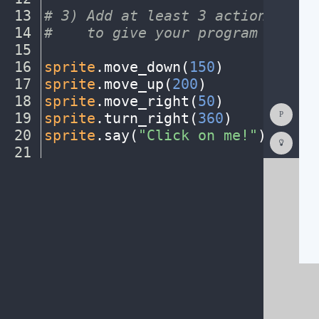
13
#
·
3)
·
Add
·
at
·
least
·
3
·
actions
·
or
·
s
14
#
····
to
·
give
·
your
·
program
·
a
·
stor
15
¬
16
sprite
.
move_down(
150
)
¬
17
sprite
.
move_up(
200
)
¬
18
sprite
.
move_right(
50
)
¬
Show
19
sprite
.
turn_right(
360
)
¬
Consol
20
sprite
.
say(
"Click
·
on
·
me!"
)
¬
Codest
How
21
¬
To
22
¬
(opens
in
a
new
tab)