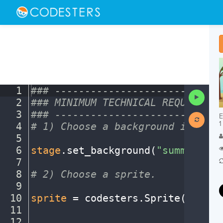
1
###
·
----------------------------
Run
2
###
·
MINIMUM
·
TECHNICAL
·
REQUIREMEN
Code
3
###
·
----------------------------
E
1
4
#
·
1)
·
Choose
·
a
·
background
·
image
¬
5
¬
6
stage
.
set_background(
"summer"
)
¬
7
¬
8
#
·
2)
·
Choose
·
a
·
sprite.
·
¬
9
¬
10
sprite
·
=
·
codesters
.
Sprite(
"butte
11
¬
12
¬