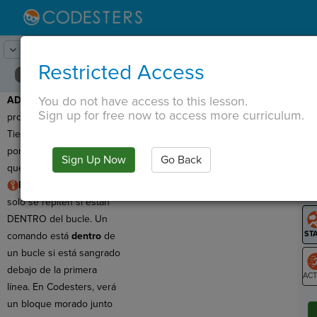
Lesson:
Variables y bucles
9
Activity:
Depuración 2
Restricted Access
You do not have access to this lesson.
ADVERTENCIA:
¡Este
T
Sign up for free now to access more curriculum.
programa no funciona!
Tiene un
error de lógica
por lo que no hace lo
Sign Up Now
Go Back
G
que queremos.
REGLA:
Los comandos
LO
solo se repiten si están
GR
DENTRO del bucle. Un
comando está
dentro
de
un bucle si está sangrado
debajo de la primera
línea. En Codesters, verá
ST
un bloque morado junto