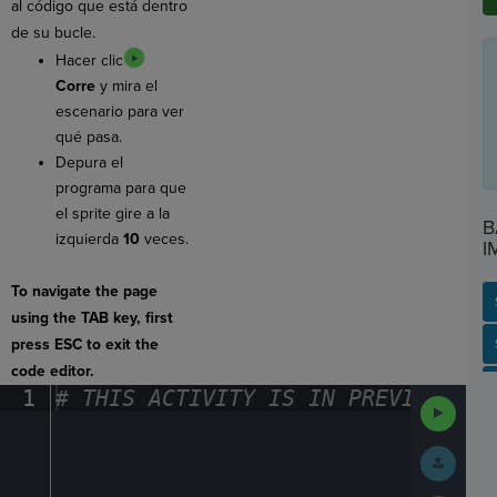
al código que está dentro
de su bucle.
Hacer clic
Corre
y mira el
escenario para ver
qué pasa.
Depura el
programa para que
el sprite gire a la
B
izquierda
10
veces.
I
To navigate the page
using the TAB key, first
press ESC to exit the
SP
SH
AC
PH
EV
code editor.
1
#
·
THIS
·
ACTIVITY
·
IS
·
IN
·
PREVIEW
·
ONL
Run
Code
Submit
Work