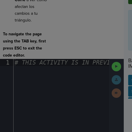
afectan los
cambios a tu
triángulo.
To navigate the page
using the TAB key, first
press ESC to exit the
code editor.
B
1
#
·
THIS
·
ACTIVITY
·
IS
·
IN
·
PREVIEW
·
ONL
Run
I
Code
Submit
Work
Next
SP
SH
AC
PH
EV
Activit