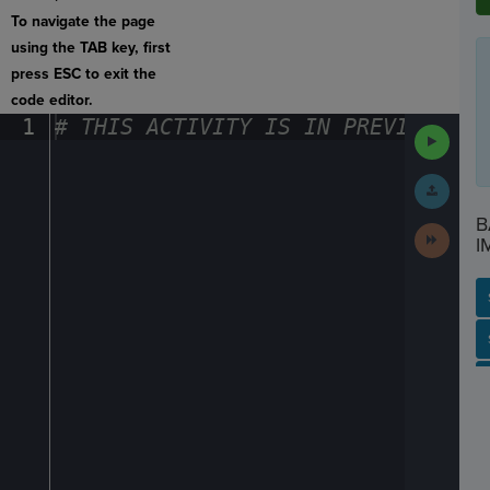
To navigate the page
using the TAB key, first
press ESC to exit the
code editor.
1
#
·
THIS
·
ACTIVITY
·
IS
·
IN
·
PREVIEW
·
ONL
Run
Code
Submit
Work
B
Next
I
Activit
SP
SH
AC
PH
EV