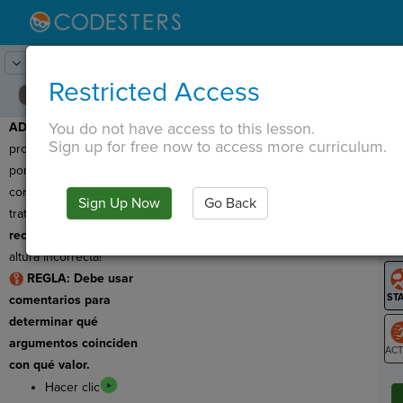
Lesson:
Construir con formas
15
Activity:
Depuración 1
Restricted Access
You do not have access to this lesson.
ADVERTENCIA
:
¡Este
T
Sign up for free now to access more curriculum.
programa tiene un error,
por lo que debemos
corregirlo! ¡Estamos
Sign Up Now
Go Back
G
tratando de dibujar un
rectángulo
pero tiene la
LO
altura incorrecta!
GR
REGLA: Debe usar
comentarios para
determinar qué
argumentos coinciden
con qué valor.
ST
Hacer clic