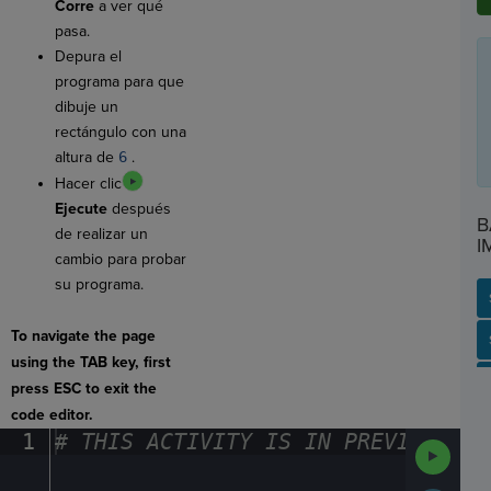
Corre
a ver qué
pasa.
Depura el
programa para que
dibuje un
rectángulo con una
altura de
6
.
Hacer clic
Ejecute
después
B
de realizar un
I
cambio para probar
su programa.
To navigate the page
SP
SH
AC
PH
EV
using the TAB key, first
press ESC to exit the
code editor.
1
#
·
THIS
·
ACTIVITY
·
IS
·
IN
·
PREVIEW
·
ONL
Run
Code