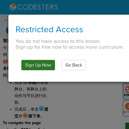
Lesson:
对话
1
Activity:
预览
Restricted Access
You do not have access to this lesson.
预览：
观看舞台，了解您
T
Sign up for free now to access more curriculum.
今天将要创建的对话示
例！
请记住，我们使用
变量
Sign Up Now
Go Back
G
名称
来引用舞台上的不同
精灵。
LO
点击
奔跑
并观看
GR
舞台。将舞台上的
动作与节目进行比
较。
完成后，单击
提
交
并
接下来
。
ST
To navigate the page