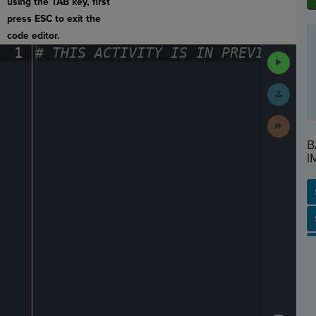
using the TAB key, first
press ESC to exit the
code editor.
1
#
·
THIS
·
ACTIVITY
·
IS
·
IN
·
PREVIEW
·
ONL
Run
Code
Submit
Work
Next
Activit
B
I
SP
SH
AC
PH
EV