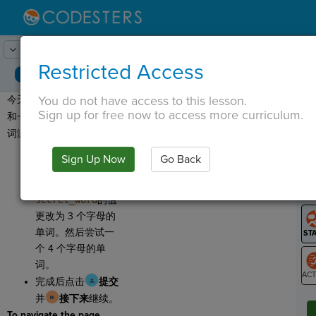
Lesson:
密码
1
Activity:
预览
Restricted Access
You do not have access to this lesson.
今天我们将使用一个
循环
T
Sign up for free now to access more curriculum.
和一个
列表
来创建一个猜
词游戏！
点击
跑来
玩游
Sign Up Now
Go Back
G
戏。
进入代码并将
LO
secret_word
的值
GR
更改为 3 个字母的
单词。然后尝试一
个 4 个字母的单
词。
完成后点击
提交
ST
并
接下来
继续。
To navigate the page