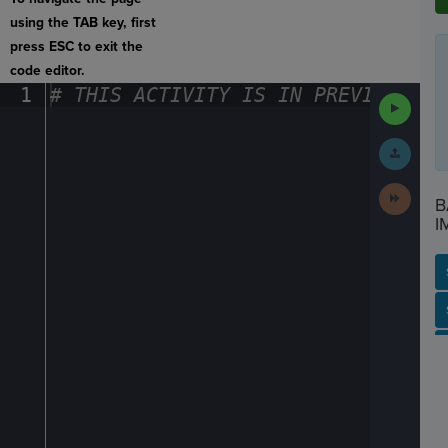
using the TAB key, first
press ESC to exit the
code editor.
1
#
·
THIS
·
ACTIVITY
·
IS
·
IN
·
PREVIEW
·
ONL
Run
Code
Submit
Work
Next
B
Activit
I
SP
SH
AC
PH
EV