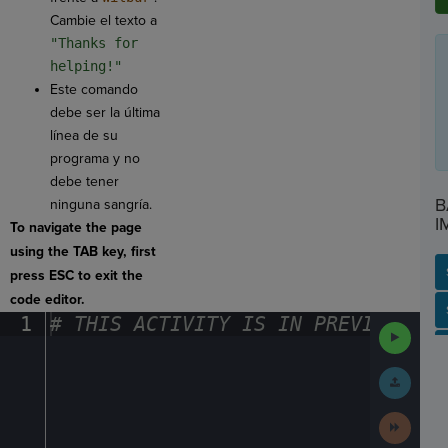
Cambie el texto a
"Thanks for
helping!"
Este comando
debe ser la última
línea de su
programa y no
debe tener
B
ninguna sangría.
I
To navigate the page
using the TAB key, first
press ESC to exit the
code editor.
SP
SH
AC
PH
EV
1
#
·
THIS
·
ACTIVITY
·
IS
·
IN
·
PREVIEW
·
ONL
Run
Code
Submit
Work
Next
Activit