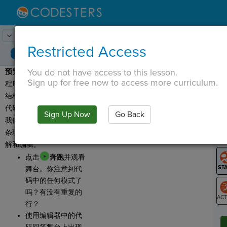
Lesson:
重构
1
Activity:
预览
Restricted Access
You do not have access to this lesson.
预览：
重构
是获取一个
T
Sign up for free now to access more curriculum.
程序或一段代码并改变其
结构的过程。
代码的
作用
不会改变，但
Sign Up Now
Go Back
G
我们的代码会更快、更有
条理，并且以后更容易理
LO
解和编辑。
GR
点击
奔跑
并观看
舞台。你注意到代
码中的任何模式了
吗？有没有重复的
行？
ST
使用编辑器中的代