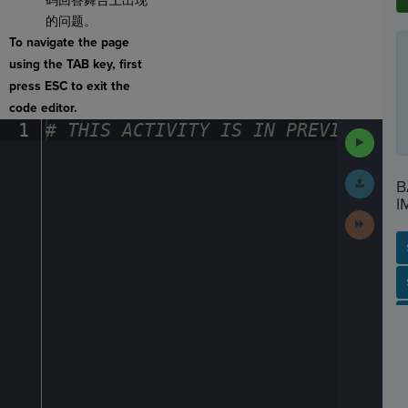
码回答舞台上出现
的问题。
To navigate the page
using the TAB key, first
press ESC to exit the
code editor.
1
#
·
THIS
·
ACTIVITY
·
IS
·
IN
·
PREVIEW
·
ONL
Run
Code
Submit
B
Work
I
Next
Activit
SP
SH
AC
PH
EV