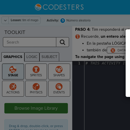
Lesson:
tim el mago
5
Activity:
Número aleatorio
PASO 4:
Tim responderá al us
TOOLKIT
Recuerde,
un entero aleat
En la pestaña LÓGICA, 
también de
To navigate the page using the
GRAPHICS
LOGIC
SUBJECT
GRAPHICS
1
#
·
THIS
·
ACTIVITY
·
IS
·
STAGE
Browse Image Library
Drag & drop, double-click, or press