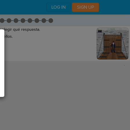
LOG IN
SIGN UP
 elegir qué respuesta.
 ellos.
a.
,