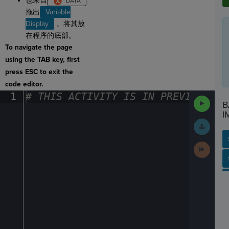
也来自
拖出
Variable
Display
。将其放
在程序的底部。
To navigate the page
using the TAB key, first
press ESC to exit the
code editor.
1
#
·
THIS
·
ACTIVITY
·
IS
·
IN
·
PREVIEW
·
ONL
Run
B
Code
I
Submit
Work
Next
Activit
SP
SH
AC
PH
EV