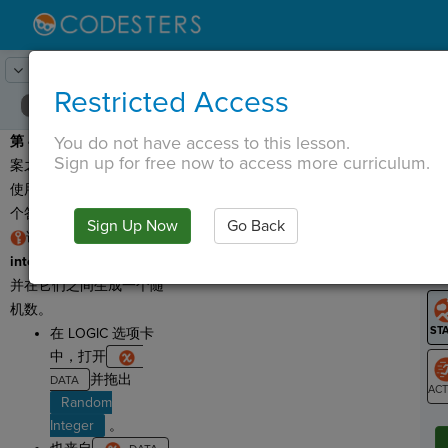
Lesson:
巫师蒂姆
5
Activity:
随机数
Restricted Access
You do not have access to this lesson.
第 4 步：
Tim 将用四个答
T
Sign up for free now to access more curriculum.
案之一回复用户。我们将
使用一个随机数来选择哪
个答案。
Sign Up Now
Go Back
G
请记住，r
andom
integer
接受两个数字参数
LO
并在它们之间生成一个随
GR
机数。
在 LOGIC 选项卡
中，打开
并拖出
Random
ST
Integer
。