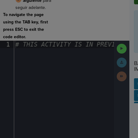
Siguiente
para
seguir adelante.
To navigate the page
using the TAB key, first
press ESC to exit the
code editor.
1
#
·
THIS
·
ACTIVITY
·
IS
·
IN
·
PREVIEW
·
ONL
Run
Code
Submit
B
Work
I
Next
Activit
SP
SH
AC
PH
EV