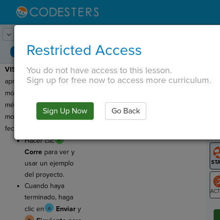
Lesson:
Hora del día
1
Activity:
Avance
Restricted Access
You do not have access to this lesson.
VISTA PREVIA:
Hoy,
T
Sign up for free now to access more curriculum.
aprenderá a importar
módulos y a usar
métodos de Python para
Sign Up Now
Go Back
G
mostrar y manipular la
fecha y la hora actuales.
LO
Hacer clic
GR
Corre
para ver y
usar un ejemplo
del proyecto.
Cuando haya
terminado, haga
ST
clic en
Enviar
y