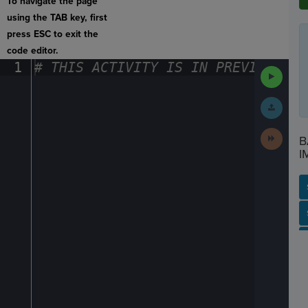
To navigate the page
using the TAB key, first
press ESC to exit the
code editor.
1
#
·
THIS
·
ACTIVITY
·
IS
·
IN
·
PREVIEW
·
ONL
Run
Code
Submit
Work
Next
B
Activit
I
SP
SH
AC
PH
EV