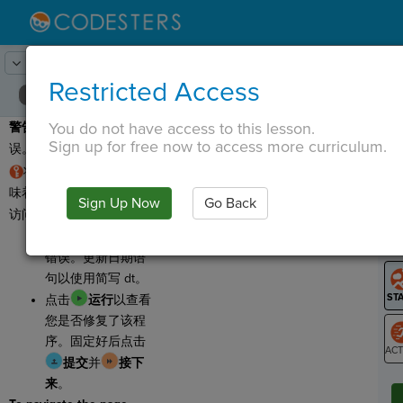
Lesson:
时间
5
Activity:
调试 #1
Restricted Access
You do not have access to this lesson.
警告
：此程序有
错误
或错
T
Sign up for free now to access more curriculum.
误。所以让我们
调试
它！
将
datetime
as
dt
意
味着我们可以使用简写
dt
Sign Up Now
Go Back
G
访问
datetime
对象。
点击
运行
以查看
LO
错误。更新日期语
GR
句以使用简写 dt。
点击
运行
以查看
您是否修复了该程
序。固定好后点击
提交
并
接下
ST
来
。