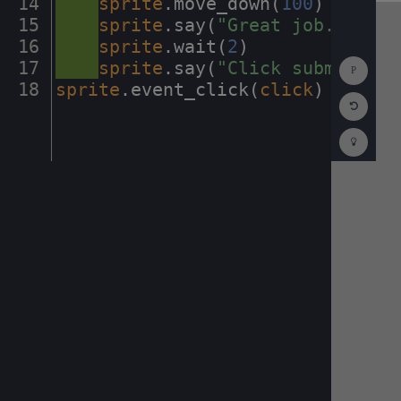
14
····
sprite
.
move_down(
100
)
¬
15
····
sprite
.
say(
"Great
·
job."
)
¬
16
····
sprite
.
wait(
2
)
¬
Show
17
····
sprite
.
say(
"Click
·
submit
·
and
Consol
18
sprite
.
event_click(
click
)
¶
Reset
Code
Editor
Codest
How
To
(opens
in
a
new
tab)