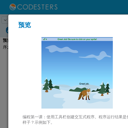
Lesson:
创建第一个程序
1
Activity:
预览
预览
预览：
开始制作第一个程
T
序之前，先来看个例子。
点击
运行
以查
看你今天将创建的
程序示例。
G
此程序有一张
背景
LO
图片
和一个可点击
GR
的
精灵
或角色，它
可以活动。
观察狐狸的移动，
停止移动时，点击
狐狸，看看它会做
编程第一课：使用工具栏创建交互式程序。程序运行结果是
ST
什么。
样子？示例如下。
点击
提交
和