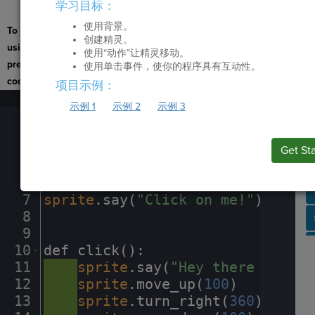
学习目标：
下一步
。
使用背景。
To navigate the page
创建精灵。
using the TAB key, first
使用“动作”让精灵移动。
press ESC to exit the
使用单击事件，使你的程序具有互动性。
code editor.
项目示例：
1
stage
.
set_background(
"winter"
)
¬
Run
示例 1
示例 2
示例 3
2
sprite
·
=
·
codesters
.
Sprite(
"fox"
)
Code
3
sprite
.
set_speed(
2
)
¬
Submit
B
Work
4
sprite
.
move_down(
150
)
¬
Get St
I
5
stage
.
wait(
1
)
¬
Next
Activit
6
sprite
.
move_right(
50
)
¬
7
sprite
.
say(
"Click
·
on
·
me!"
)
¬
8
¬
SP
SH
AC
PH
EV
9
¬
10
def
·
click()
:
¬
11
····
sprite
.
say(
"Hey
·
there
·
Codest
12
····
sprite
.
move_up(
100
)
¬
13
····
sprite
.
turn_right(
360
)
¬