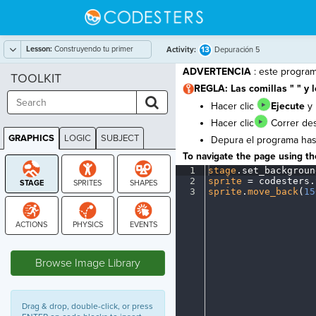
Lesson:
Construyendo tu primer
13
Activity:
Depuración 5
programa
ADVERTENCIA
: este progra
TOOLKIT
REGLA: Las comillas " " y l
Hacer clic
Ejecute
y 
Hacer clic
Correr
des
GRAPHICS
LOGIC
SUBJECT
Depura el programa hast
GRAPHICS
To navigate the page using the
1
stage
.
set_backgroun
2
sprite
·
=
·
codesters
.
3
sprite
.
move_back
(
15
STAGE
Browse Image Library
Drag & drop, double-click, or press