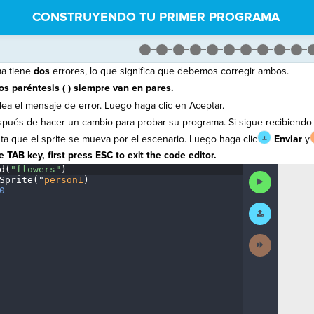
CONSTRUYENDO TU PRIMER PROGRAMA
ma tiene
dos
errores, lo que significa que debemos corregir ambos.
os paréntesis ( ) siempre van en pares.
lea el mensaje de error. Luego haga clic en Aceptar.
pués de hacer un cambio para probar su programa. Si sigue recibiendo o
a que el sprite se mueva por el escenario. Luego haga clic
Enviar
y
 TAB key, first press ESC to exit the code editor.
d(
"flowers"
)
¬
Run
Sprite(
"
person1
)
¬
Code
0
¶
Submit
Work
Next
Activity