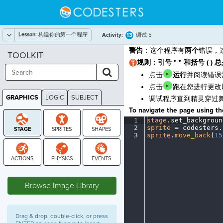
Lesson:
构建你的第一个程序
13
Activity:
调试 5
警告
：这个程序有
两个
错误，
TOOLKIT
规则：引号 " " 和括号 ( )
点击
运行
并阅读错误
点击
跑
在您进行更改
GRAPHICS
LOGIC
SUBJECT
调试程序直到精灵穿过
GRAPHICS
To navigate the page using the
1
stage
.
set_backgroun
2
sprite
·
=
·
codesters
.
3
sprite
.
move_back
(
15
STAGE
Browse Image Library
Drag & drop, double-click, or press