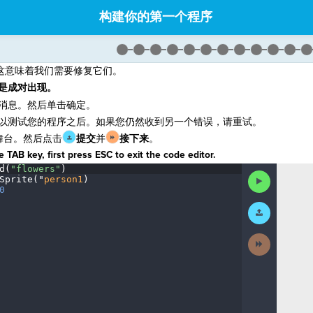
构建你的第一个程序
这意味着我们需要修复它们。
 总是成对出现。
消息。然后单击确定。
以测试您的程序之后。如果您仍然收到另一个错误，请重试。
舞台。然后点击
提交
并
接下来
。
 TAB key, first press ESC to exit the code editor.
d(
"flowers"
)
¬
Run
Sprite(
"
person1
)
¬
Code
0
¶
Submit
Work
Next
Activity