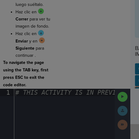
luego suéltalo.
Haz clic en
Correr
para ver tu
imagen de fondo.
Haz clic en
Enviar
y en
B
Siguiente
para
I
continuar .
To navigate the page
using the TAB key, first
press ESC to exit the
SP
SH
AC
PH
EV
code editor.
1
#
·
THIS
·
ACTIVITY
·
IS
·
IN
·
PREVIEW
·
ONL
Run
Code
Submit
Work
Next
Activit