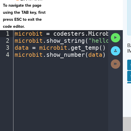
To navigate the page
using the TAB key, first
press ESC to exit the
code editor.
1
microbit
·
=
·
codesters
.
Microbit()
¬
Run
2
microbit
.
show_string(
"hello"
)
¬
Code
B
3
data
·
=
·
microbit
.
get_temp()
¬
Submit
I
Work
4
microbit
.
show_number(
data
)
¶
Next
Activit
SP
SH
AC
PH
EV