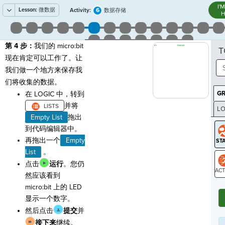
I'
Lesson:
微数据
6
Activity:
数据存储
H
第 4 步：
我们的 micro:bit
T
现在肯定可以工作了。让
我们做一个地方来保存我
们将收集的数据。
G
在 LOGIC 中，转到
并将
LO
Empty List
拖出
GR
到代码编辑器中。
再拖出一个
Empty
List
。
点击
运行
。您仍
然应该看到
ST
micro:bit 上的 LED
显示一个数字。
然后点击
提交
并
接下来
继续。