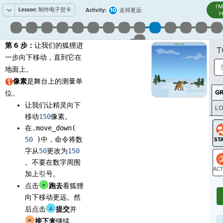
I'
Lesson:
制作电子贺卡
10
Activity:
走得更远
H
第 6 步：
让我们的狐狸进
T
一步向下移动，直到它在
地面上。
像素
是舞台上的测量单
G
位。
让我们让精灵向下
LO
移动
150
像素。
GR
在
.move_down(
50
)
中，命令将数
字从
50
更改为
150
。不要在数字周围
加上引号。
ST
点击
跑去
看狐狸
向下移动更远。然
后点击
提交
并
接下来
继续。