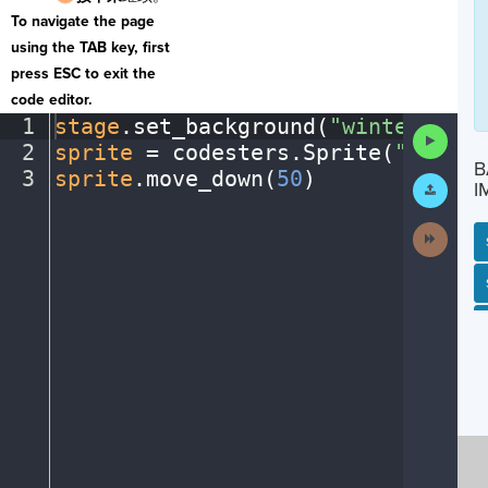
To navigate the page
using the TAB key, first
press ESC to exit the
code editor.
1
stage
.
set_background(
"winter"
)
¬
Run
2
sprite
·
=
·
codesters
.
Sprite(
"fox"
)
¬
Code
B
3
sprite
.
move_down(
50
)
¶
Submit
I
Work
Next
Activit
SP
SH
AC
PH
EV