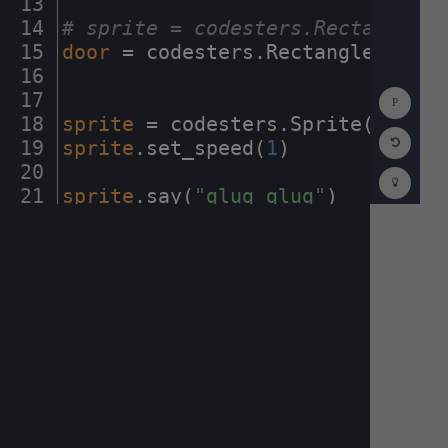
13
¬
14
#
·
sprite
·
=
·
codesters.Rectangle(x
15
door
·
=
·
codesters
.
Rectangle(
0
,
·
-
1
16
¬
Show
17
¬
Consol
18
sprite
·
=
·
codesters
.
Sprite(
"fish"
Reset
19
sprite
.
set_speed(
1
)
¬
Code
Editor
20
¬
Codest
How
21
sprite
.
say(
"glug
·
glug"
)
¬
To
22
¬
(opens
in
a
new
tab)