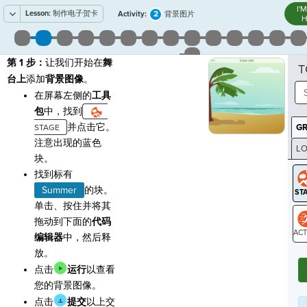
I'
Lesson:
制作电子贺卡
2
Activity:
背景图片
H
第 1 步：
让我们开始在
舞
T
台上
添加
背景
图像
。
在屏幕左侧的
工具
包
中，找到
并点击它。
G
注意出现的蓝色
LO
块。
GR
找到标有
Summer
的块。
单击、按住并将其
拖动到下面的
代码
编辑器
中，然后释
ST
放。
点击
运行
以查看
您的背景图像。
点击
提交
以上交