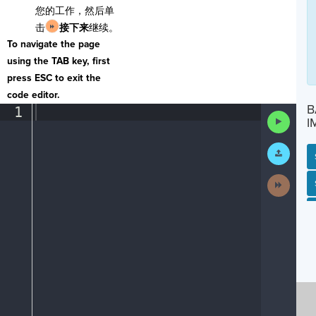
您的工作，然后单
击
接下来
继续。
To navigate the page
using the TAB key, first
press ESC to exit the
code editor.
B
1
¶
Run
I
Code
Submit
Work
Next
SP
SH
AC
PH
EV
Activit