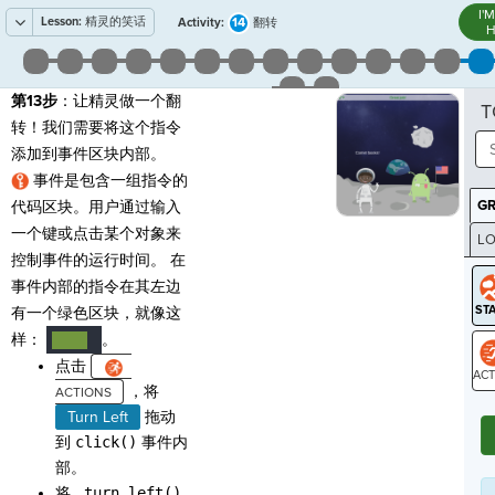
I'
Lesson:
精灵的笑话
14
Activity:
翻转
H
第13步
：让精灵做一个翻
T
转！我们需要将这个指令
添加到事件区块内部。
事件是包含一组指令的
G
代码区块。用户通过输入
一个键或点击某个对象来
LO
控制事件的运行时间。 在
GR
事件内部的指令在其左边
有一个绿色区块，就像这
样：
。
····
¬
点击
，将
ST
Turn Left
拖动
到
click()
事件内
部。
将
.turn_left()