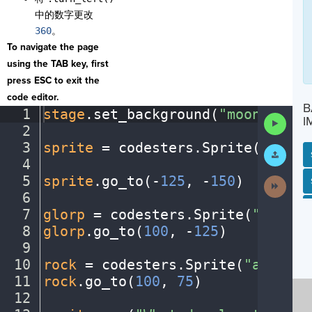
中的数字更改
360
。
To navigate the page
using the TAB key, first
press ESC to exit the
code editor.
B
1
stage
.
set_background(
"moon"
)
¬
Run
I
2
¬
Code
3
sprite
·
=
·
codesters
.
Sprite(
"astro
Submit
Work
4
¬
5
sprite
.
go_to(
-
125
,
·
-
150
)
¬
Next
SP
SH
AC
PH
EV
Activit
6
¬
7
glorp
·
=
·
codesters
.
Sprite(
"alien1
8
glorp
.
go_to(
100
,
·
-
125
)
¬
9
¬
10
rock
·
=
·
codesters
.
Sprite(
"asteroi
11
rock
.
go_to(
100
,
·
75
)
¬
12
¬