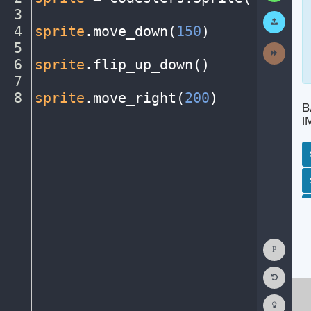
3
¬
Submit
Work
4
sprite
.
move_down(
150
)
¬
5
¬
Next
Activit
6
sprite
.
flip_up_down()
¬
7
¬
8
sprite
.
move_right(
200
)
¶
B
I
SP
SH
AC
PH
EV
Show
Consol
Reset
Code
Editor
Codest
How