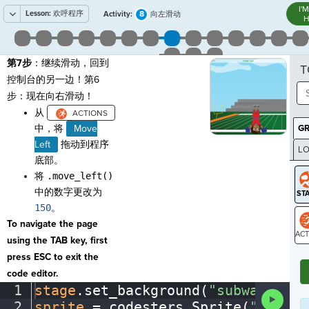
I'
Lesson:
欢呼程序
8
Activity:
向左滑动
H
第7步
：继续滑动，回到
T
控制台的另一边！第6
步：现在向右滑动！
从
中，将
Move
G
Left
拖动到程序
LO
底部。
GR
将
.move_left()
中的数字更改为
150
。
To navigate the page
using the TAB key, first
ST
press ESC to exit the
code editor.
1
stage
.
set_background(
"subway"
)
¬
Run
2
sprite
·
=
·
codesters
.
Sprite(
"person
Code