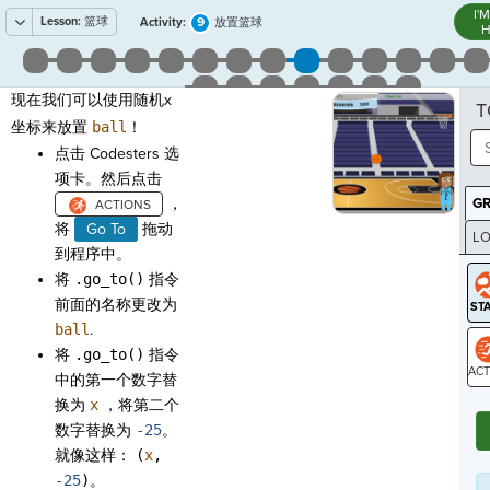
I'
Lesson:
篮球
9
Activity:
放置篮球
H
现在我们可以使用随机x
T
坐标来放置
ball
！
点击 Codesters 选
项卡。然后点击
，
G
将
Go To
拖动
LO
到程序中。
GR
将
.go_to()
指令
前面的名称更改为
ball
.
将
.go_to()
指令
中的第一个数字替
ST
换为
x
，将第二个
数字替换为
-25
。
就像这样：
(
x
,
-25
)
。