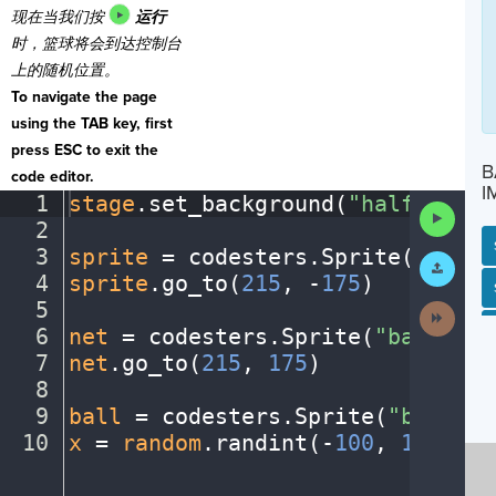
现在当我们按
运行
时，篮球
将会到达控制台
上的随机位置。
To navigate the page
using the TAB key, first
press ESC to exit the
B
code editor.
I
1
stage
.
set_background(
"halfcourt"
Run
2
¬
Code
3
sprite
·
=
·
codesters
.
Sprite(
"playe
Submit
Work
4
sprite
.
go_to(
215
,
·
-
175
)
¬
SP
SH
AC
PH
EV
5
¬
Next
Activit
6
net
·
=
·
codesters
.
Sprite(
"basketba
7
net
.
go_to(
215
,
·
175
)
¬
8
¬
9
ball
·
=
·
codesters
.
Sprite(
"basketb
10
x
·
=
·
random
.
randint(
-
100
,
·
150
)
¶