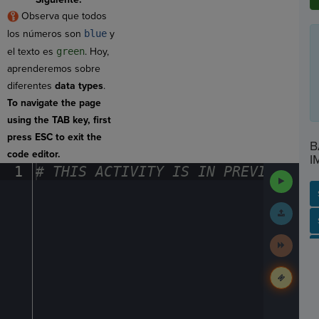
Observa que todos
los números son
blue
y
el texto es
green
. Hoy,
aprenderemos sobre
diferentes
data types
.
To navigate the page
using the TAB key, first
press ESC to exit the
B
code editor.
I
1
#
·
THIS
·
ACTIVITY
·
IS
·
IN
·
PREVIEW
·
ONL
Run
Code
Submit
Work
SP
SH
AC
PH
EV
Next
Activit