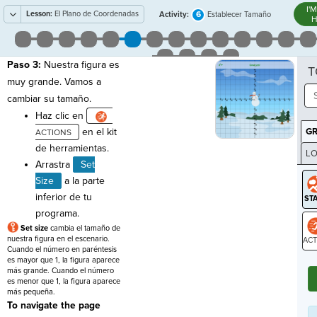
I'
Lesson:
El Plano de Coordenadas
6
Activity:
Establecer Tamaño
H
Paso 3:
Nuestra figura es
T
muy grande. Vamos a
cambiar su tamaño.
Haz clic en
en el kit
G
de herramientas.
LO
Arrastra
Set
GR
Size
a la parte
inferior de tu
programa.
Set size
cambia el tamaño de
nuestra figura en el escenario.
Cuando el número en paréntesis
ST
es mayor que 1, la figura aparece
más grande. Cuando el número
es menor que 1, la figura aparece
más pequeña.
To navigate the page