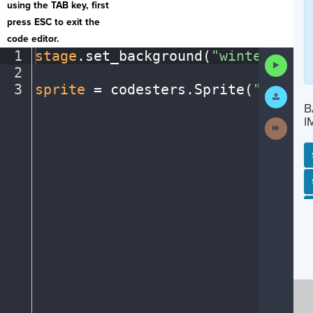
using the TAB key, first
press ESC to exit the
code editor.
1
stage
.
set_background(
"winter"
)
¬
Run
2
¬
Code
3
sprite
·
=
·
codesters
.
Sprite(
"snowma
Submit
Work
B
I
Next
Activit
SP
SH
AC
PH
EV