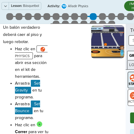
I'
Lesson:
Básquetbol
10
Activity:
Añadir Physics
H
Un balón verdadero
T
deberá caer al piso y
luego rebotar.
Haz clic en
para
G
abrir esa sección
LO
en el kit de
GR
herramientas.
Arrastra
Set
Gravity
en tu
programa.
Arrastra
Set
ST
Bounce
en tu
programa.
Haz clic en
Correr
para ver tu