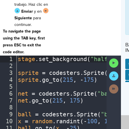
trabajo. Haz clic en
Enviar
y en
Siguiente
para
continuar.
To navigate the page
using the TAB key, first
B
press ESC to exit the
I
code editor.
1
stage
.
set_background(
"halfcourt"
Run
2
¬
Code
3
sprite
·
=
·
codesters
.
Sprite(
"playe
Submit
SP
SH
AC
PH
EV
Work
4
sprite
.
go_to(
215
,
·
-
175
)
¬
5
¬
Next
Activit
6
net
·
=
·
codesters
.
Sprite(
"basketba
7
net
.
go_to(
215
,
·
175
)
¬
8
¬
9
ball
·
=
·
codesters
.
Sprite(
"basketb
10
x
·
=
·
random
.
randint(
-
100
,
·
150
)
¬
11
ball
.
go_to(
x
,
·
-
25
)
¶