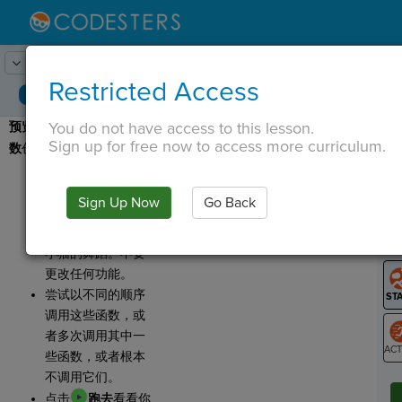
Lesson:
舞蹈动作
1
Activity:
预览
Restricted Access
You do not have access to this lesson.
预览：
今天我们将使用
函
T
Sign up for free now to access more curriculum.
数
创建一个舞蹈套路！
点击
跑着
看小猫
跳舞。
Sign Up Now
Go Back
通过更改调用函数
G
的线条来重新混合
LO
小猫的舞蹈。不要
GR
更改任何功能。
尝试以不同的顺序
调用这些函数，或
者多次调用其中一
些函数，或者根本
ST
不调用它们。
点击
跑去
看看你