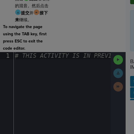
的混音。然后点击
提交
并
接下
来
继续。
To navigate the page
using the TAB key, first
press ESC to exit the
code editor.
1
#
·
THIS
·
ACTIVITY
·
IS
·
IN
·
PREVIEW
·
ONL
Run
B
Code
I
Submit
Work
Next
Activit
SP
SH
AC
PH
EV