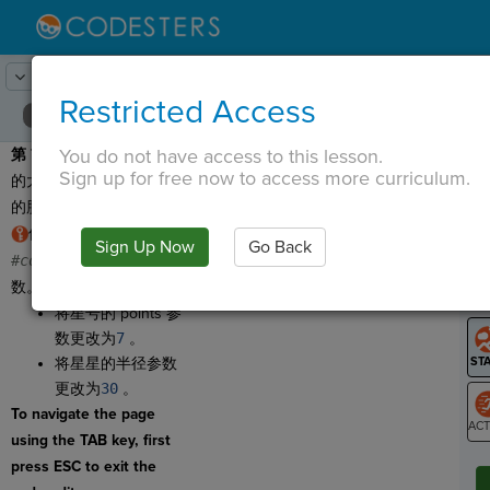
Lesson:
机器人设计
11
Activity:
缩小尺寸
Restricted Access
You do not have access to this lesson.
第 7 步：
让我们调整眼睛
T
Sign up for free now to access more curriculum.
的大小，使其适合机器人
的脸。
使用形状上方的
Sign Up Now
Go Back
G
#comment
找到正确的参
数。
LO
将星号的 points 参
GR
数更改为
7
。
将星星的半径参数
更改为
30
。
To navigate the page
using the TAB key, first
ST
press ESC to exit the