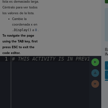
lista es demasiado larga.
Céntralo para ver todos
los valores de la lista.
Cambie la
coordenada x en
.Display()
a
0
.
To navigate the page
using the TAB key, first
press ESC to exit the
B
code editor.
I
1
#
·
THIS
·
ACTIVITY
·
IS
·
IN
·
PREVIEW
·
ONL
Run
Code
Submit
Work
SP
SH
AC
PH
EV
Next
Activit