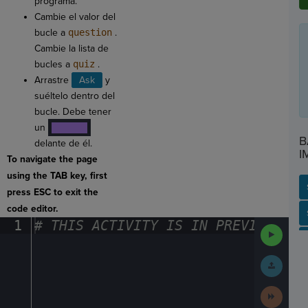
programa.
Cambie el valor del
bucle a
question
.
Cambie la lista de
bucles a
quiz
.
Arrastre
Ask
y
suéltelo dentro del
bucle. Debe tener
un
路路路路
B
delante de él.
I
To navigate the page
using the TAB key, first
press ESC to exit the
code editor.
SP
SH
AC
PH
EV
1
#
·
THIS
·
ACTIVITY
·
IS
·
IN
·
PREVIEW
·
ONL
Run
Code
Submit
Work
Next
Activit