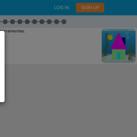
LOG IN
SIGN UP
herramientas.
ón.
,