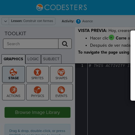
Lesson:
Construir con formas
1
Activity:
Avance
VISTA PREVIA:
Hoy, crearemo
TOOLKIT
Hacer clic
Corre
a ve
Después de ver nadar a 
To navigate the page using the
GRAPHICS
LOGIC
SUBJECT
GRAPHICS
1
#
·
THIS
·
ACTIVITY
·
IS
·
STAGE
Browse Image Library
Drag & drop, double-click, or press