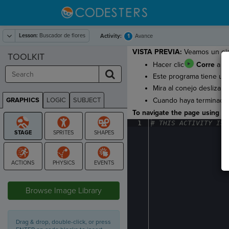
Lesson:
Buscador de flores
1
Activity:
Avance
VISTA PREVIA:
Veamos un ejem
TOOLKIT
Hacer clic
Corre
a ve
Este programa tiene un
Mira al conejo deslizars
GRAPHICS
LOGIC
SUBJECT
Cuando haya terminado,
GRAPHICS
To navigate the page using the
1
#
·
THIS
·
ACTIVITY
·
IS
·
STAGE
Browse Image Library
Drag & drop, double-click, or press