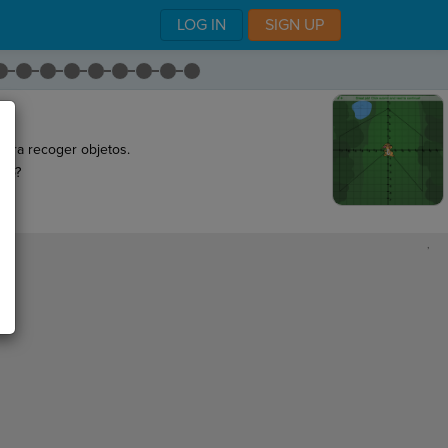
LOG IN
SIGN UP
ara recoger objetos.
igo?
,