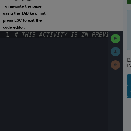
To navigate the page
using the TAB key, first
press ESC to exit the
code editor.
1
#
·
THIS
·
ACTIVITY
·
IS
·
IN
·
PREVIEW
·
ONL
Run
Code
Submit
Work
B
Next
I
Activit
SP
SH
AC
PH
EV