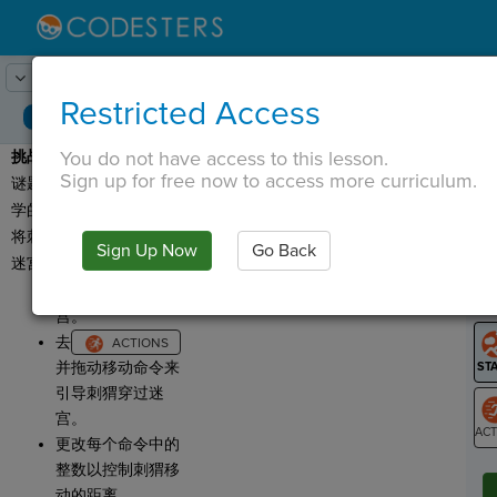
Lesson:
概念回顾
1
Activity:
概念回顾
Restricted Access
You do not have access to this lesson.
挑战 1：
今天你将做一些
T
Sign up for free now to access more curriculum.
谜题来复习你迄今为止所
学的知识！
将刺猬引导到金色广场的
Sign Up Now
Go Back
G
迷宫尽头。
运行
程序查看迷
LO
宫。
GR
去
并拖动移动命令来
引导刺猬穿过迷
宫。
更改每个命令中的
ST
整数以控制刺猬移
动的距离。